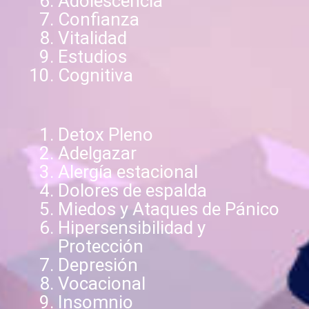
Adolescencia
Confianza
Vitalidad
Estudios
Cognitiva
Detox Pleno
Adelgazar
Alergía estacional
Dolores de espalda
Miedos y Ataques de Pánico
Hipersensibilidad y
Protección
Depresión
Vocacional
Insomnio