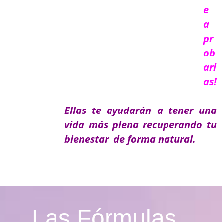
e
a
pr
ob
arl
as!
Ella
s te ayudarán a tener una
vida más plena recuperando tu
bienestar de forma natural.
Las Fórmulas