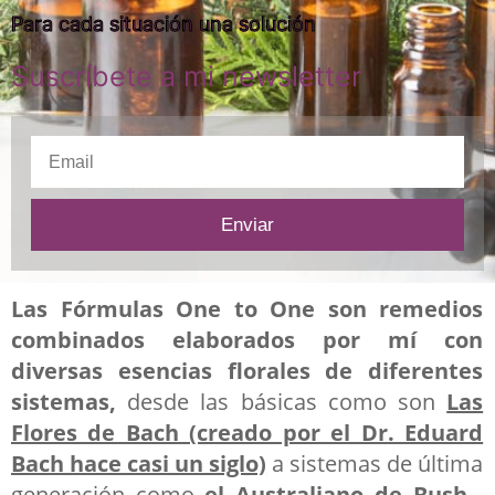
Para cada situación una solución
Suscríbete a mi newsletter
E
m
a
Enviar
i
l
Las Fórmulas One to One
son remedios
combinados elaborados por mí con
diversas esencias florales de diferentes
sistemas,
desde las básicas como son
Las
Flores de Bach (creado por el Dr. Eduard
Bach hace casi un siglo)
a sistemas de última
generación como
el Australiano de Bush