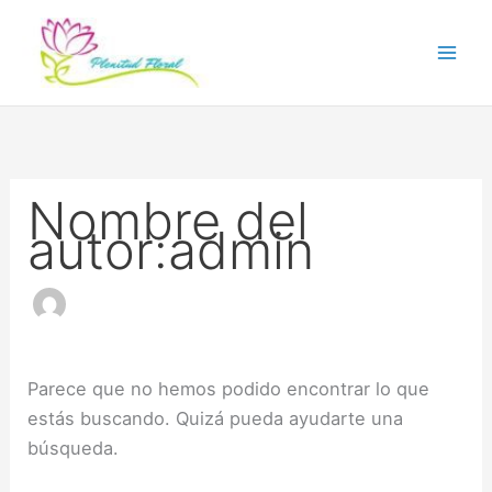
Ir
Buscar
al
por:
contenido
Nombre del
autor:admin
Parece que no hemos podido encontrar lo que
estás buscando. Quizá pueda ayudarte una
búsqueda.